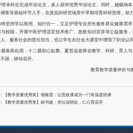
名护理本科生完成毕业论文，多人获评优秀毕业论文。同时，她吸纳
会调查等基础环节入手，在真实的研究场景中早期培育科研思维，助
始终坚持学以致用、知行合一，立足护理专业所长服务群众健康需求
层与校园，开展中医护理适宜技术推广、急救知识宣讲等公益服务，
树人、服务社会的责任担当，也让学生在社会大课堂中增强了职业认
二载春风化雨，十二载初心如磐。夏哲远老师在教学、科研、育人与
急不躁，静待花开。
教育教学质量评价与教
：【教学质量优秀奖】项银霞：让思政课成为一门有温度的课
：【教学质量优秀奖】郝书婕：杏坛深耕处，仁心育花开