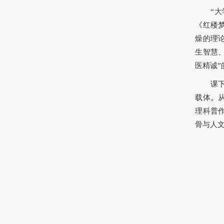
“
《红楼
燥的理
生智慧
医精诚
课
载体。
理科普
骨与人