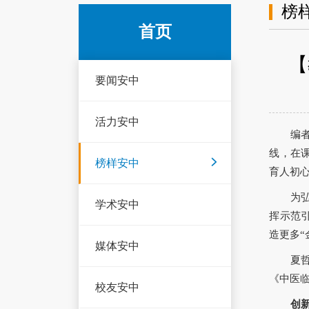
榜
首页
【
要闻安中
活力安中
编
线，在
榜样安中
育人初
为
学术安中
挥示范
造更多“
媒体安中
夏
《中医
校友安中
创