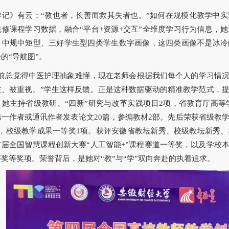
学记》有云：“教也者，长善而救其失者也。”如何在规模化教学中
先修课程学习数据，融合“平台+资源+交互”全维度学习行为信息，
、中规中矩型、三好学生型四类学生数字画像，这四类画像不是冰冷
的“导航图”。
以前总觉得中医护理抽象难懂，现在老师会根据我们每个人的学习情
注、被重视。”学生这样反馈。正是这种数据驱动的精准教学范式，
，她主持省级教研、“四新”研究与改革实践项目2项，省教育厅高等
第一作者或通讯作者发表论文20篇，参编教材2部。先后荣获省级教
项，校级教学成果一等奖1项。获评安徽省教坛新秀、校级教坛新秀
首届全国智慧课程创新大赛“人工智能+”课程赛道一等奖，以及学校
奖等奖项。荣誉背后，是她对“教”与“学”双向奔赴的执着追求。