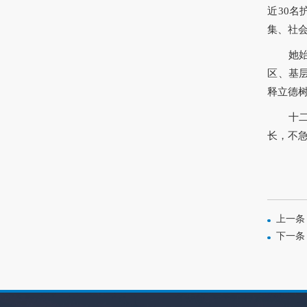
近30
集、社
她
区、基
释立德
十
长，不
上一条
下一条