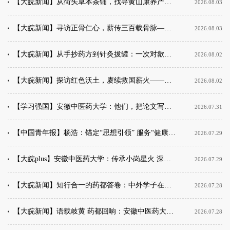
【大皖新闻】从街头草本茶铺，找寻黄山康养产业的“破圈”密码——“话解新安▪健康惠民”实践团调研黄...
2026.08.03
【大皖新闻】寻访正骨仁心，薪传三百载骨脉——安徽中医药大学“话解新安·健康惠民”实践团走访吴山铺伤科
2026.08.03
【大皖新闻】从手抄药方到针灸拔罐：一次对歙县查坑新安吴氏中医内科世家的田野探访
2026.08.02
【大皖新闻】探访红色沃土，赓续救国薪火——安徽中医药大学“话解新安·健康惠民”实践团走进黄山两大红...
2026.08.02
【学习强国】安徽中医药大学：他们，把论文写在祖国大地上
2026.07.31
【中国青年报】杨浩：锚定“思想引领” 服务“健康中国” 中医药高校落实党建带团建制度的逻辑理路
2026.07.29
【大皖plus】安徽中医药大学：传承小岗星火 深耕本草乡土
2026.07.29
【大皖新闻】知行合一的药都答卷：中外学子在亳州读懂中医药的守正与创新
2026.07.28
【大皖新闻】语载岐黄 药都回响：安徽中医药大学 “亳韵回响” 志愿服务队亳州行探寻语言赋能中医药传承...
2026.07.28