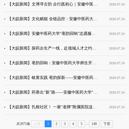
【大皖新闻】文博寻古韵 企行践初心｜安徽中医药大学“亳韵回响”志愿服务队探寻亳州中医药守正创新之道
2026.07.24
【大皖新闻】文化赋能 全链品控：安徽中医药大学“亳韵回响”志愿服务队走进万花草健康集团调研
2026.07.24
【大皖新闻】安徽中医药大学“亳韵回响”志愿服务队在亳州市博物馆开展红色教育
2026.07.24
【大皖新闻】探药企生产一线，赴谯城人才之约——中外实践队见证中医药产业与人才同频发展
2026.07.24
【大皖新闻】亳韵回响：安徽中医药大学师生开展中医药产业推普调研
2026.07.24
【大皖新闻】岐黄实践 亳韵探新——安徽中医药大学“亳韵回响”实践团走进亳州药企
2026.07.24
【大皖新闻】药香出“新”路——安徽中医药大学“亳韵回响”志愿服务队调研亳州中医药大健康产业
2026.07.24
【大皖新闻】扎根社区！ 一家“老牌”附属医院这样打造沉浸式中医生活圈
2026.07.24
...
共2975条
上页
1
2
3
4
5
149
下页