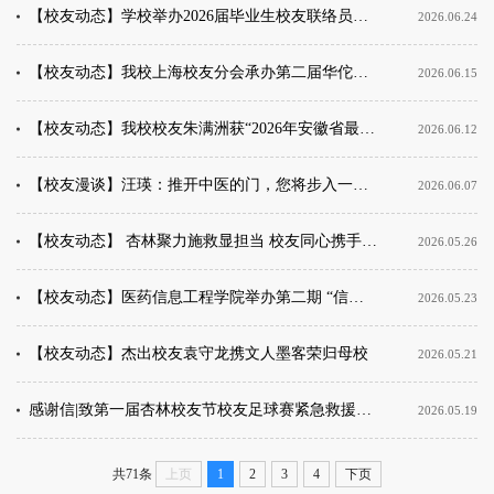
【校友动态】学校举办2026届毕业生校友联络员聘任仪式
2026.06.24
【校友动态】我校上海校友分会承办第二届华佗浦江论坛暨中医药专委会成立大会
2026.06.15
【校友动态】我校校友朱满洲获“2026年安徽省最美科技工作者”称号
2026.06.12
【校友漫谈】汪瑛：推开中医的门，您将步入一座智慧的殿堂
2026.06.07
【校友动态】 杏林聚力施救显担当 校友同心携手渡险情
2026.05.26
【校友动态】医药信息工程学院举办第二期 “信火相传·工造未来”校友沙龙
2026.05.23
【校友动态】杰出校友袁守龙携文人墨客荣归母校
2026.05.21
感谢信|致第一届杏林校友节校友足球赛紧急救援全体校友及工作人员的感谢信
2026.05.19
共71条
上页
1
2
3
4
下页