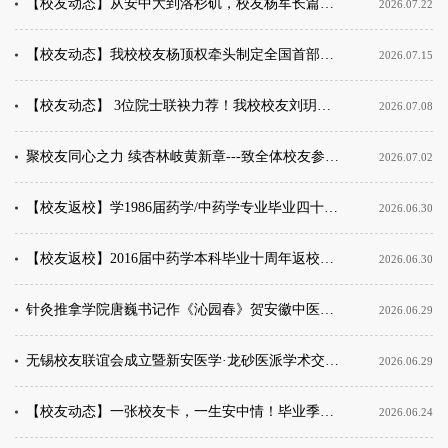
【校友动态】从安中大到洛杉矶，校友杨军长篇力作《洛城浮生》问世
2026.07.22
【校友动态】我校校友杨顶权牵头制定全国首部毛发专病门诊建设标准（2026版）重磅发布
2026.07.15
【校友动态】 3位院士联袂力荐！我校校友刘玥新书《别让你的心脏“提前退休”》出版
2026.07.08
聚校友同心之力 续杏林岐黄新章---致全体校友参与2026年招生宣传倡议书
2026.07.02
【校友返校】学1986届药学/中药学专业毕业四十周年返校活动圆满举行
2026.06.30
【校友返校】2016届中药学本科毕业十周年返校活动圆满举行
2026.06.30
针灸推拿学院唐巍书记作《沁园春》贺安徽中医药大学无锡校友联谊会成立
2026.06.29
无锡校友联谊会成立暨新安医学·龙砂医派学术交流会圆满举办
2026.06.29
【校友动态】一张校友卡，一生安中情！毕业季校友暖心活动温情收官
2026.06.24