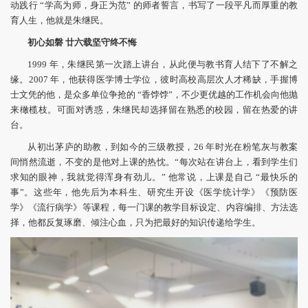
动践行 “学高为师，身正为范” 的师者誓言，书写了一段平凡而厚重的教
育人生，他就是朱继民。
初心如磐
廿六载坚守终不悔
1999 年，朱继民第一次踏上讲台，从此便与教书育人结下了不解之
缘。2007 年，他获得医学博士学位，彼时高校高层次人才稀缺，手握博
士文凭的他，是众多单位争抢的 “香饽饽”，不少更优越的工作机会向他抛
来橄榄枝。可面对诱惑，朱继民却选择留在熟悉的校园，留在热爱的讲
台。
从初出茅庐的助教，到如今的三级教授，26 年时光在粉笔灰与教案
间悄然流逝，不变的是他对上课的热忱。“每次站在讲台上，看到学生们
求知的眼神，我就觉得浑身有劲儿。” 他常说，上课是自己 “最快乐的
事”。这些年，他先后为本科生、研究生开设《医学统计学》《预防医
学》《流行病学》等课程，每一门课的教学目标设定、内容编排、方法选
择，他都反复琢磨、倾注心血，只为把最好的知识传递给学生。