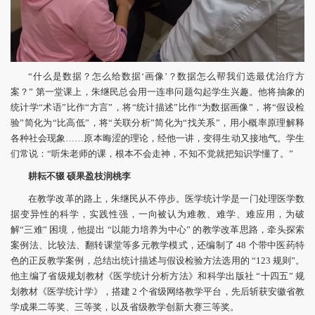
“什么是数据？怎么给数据‘画像’？数据怎么帮我们选最优治疗方
案？” 第一堂课上，朱继民总会用一连串问题勾起学生兴趣。他将抽象的
统计学“术语”比作“方言”，将“统计描述”比作“为数据画像”，将“假设检
验”简化为“比高低”，将“关联分析”简化为“找关系”，用小概率原理解释
各种社会现象……原本晦涩的理论，经他一讲，变得生动又接地气。学生
们常说：“听朱老师的课，根本不会走神，不知不觉就把知识学懂了。”
耕耘不辍
硕果盈枝润桃李
在教学改革的路上，朱继民从不停步。医学统计学是一门处理医学数
据变异性的科学，实践性强，一向被认为难教、难学、难应用，为破
解“三难” 困境，他提出 “以能力培养为中心” 的教学改革思路，牵头探索
案例法、比较法、翻转课堂等多元教学模式，还编制了 48 个带中医药特
色的正反教学案例，总结出统计描述与假设检验方法选用的 “123 规则”。
他主编了省级规划教材《医学统计分析方法》和科学出版社 “十四五” 规
划教材《医学统计学》，搭建 2 个省级网络教学平台，先后斩获安徽省教
学成果二等奖、三等奖，以及省级教学创新大赛三等奖。