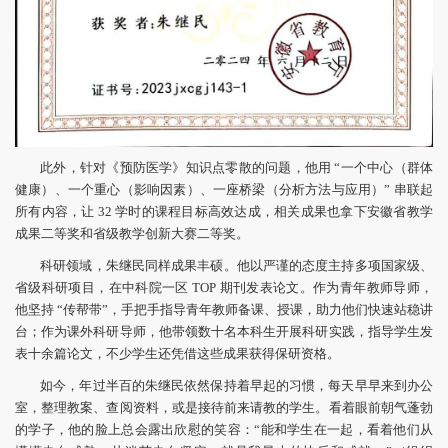
此外，针对《预防医学》知识点零散的问题，他用 “一个中心（群体
健康）、一个重心（影响因素）、一座桥梁（分析方法与应用）” 串联起
所有内容，让 32 学时的课程目标高效达成，相关成果也拿下安徽省教学
成果二等奖和省级教学创新大赛二等奖。
科研领域，朱继民同样成果丰硕。他以严谨的态度主持多项国家级、
省级科研项目，在中科院一区 TOP 期刊发表论文。作为青年教师导师，
他坚持 “传帮带”，手把手指导青年教师备课、授课，助力他们快速站稳讲
台；作为课外科研导师，他带领数十名本科生开展科研实践，指导学生发
表十余篇论文，不少学生还凭借这些成果获得保研资格。
如今，年过半百的朱继民依然保持着早起的习惯，每天早早来到办公
室，整理教案、查阅资料，或是接待前来请教的学生。看着眼前朝气蓬勃
的学子，他的脸上总会露出欣慰的笑容：“能和学生在一起，看着他们从