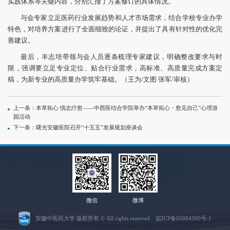
实践体系等关键内容，分别汇报了方案修订的具体情况。
与会专家立足医药行业发展趋势和人才市场需求，结合学校专业办学
特色，对培养方案进行了全面细致的论证，并提出了具有针对性的优化完
善建议。
最后，丰志培带领与会人员逐条梳理专家建议，明确整改要求与时
限，强调要立足专业定位、贴合行业需求，高标准、高质量完成方案定
稿，为新专业的高质量办学筑牢基础。（王为/文图 张军/审核）
上一条：本草拓心 情志疗愈——中西医结合学院举办“本草拓心・愈见自己”心理游
园活动
下一条：曙光安徽医院召开“十五五”发展规划座谈会
微信
微博
安徽中医药大学 版权所有 © All rights reserved
皖ICP备05004300号
-1