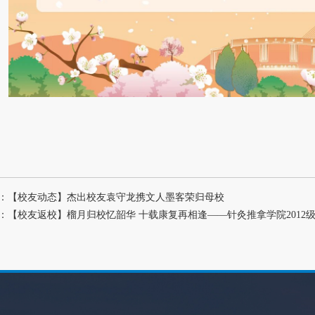
：【校友动态】杰出校友袁守龙携文人墨客荣归母校
：【校友返校】榴月归校忆韶华 十载康复再相逢——针灸推拿学院2012