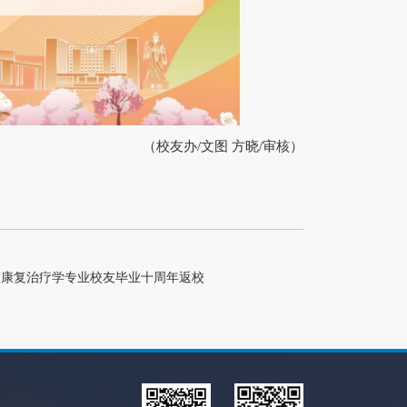
（校友办
/文图 方晓/审核）
级康复治疗学专业校友毕业十周年返校