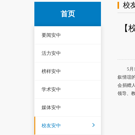
校
首页
【
要闻安中
活力安中
5
榜样安中
叙情谊
会捐赠
学术安中
领导、
媒体安中
校友安中