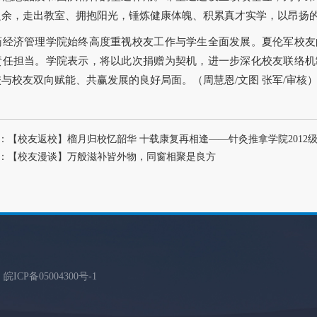
之余，走出教室、拥抱阳光，锤炼健康体魄、积累真才实学，以昂扬
药经济管理学院始终高度重视校友工作与学生全面发展。夏伦军校友
责任担当。学院表示，将以此次捐赠为契机，进一步深化校友联络机
与校友双向赋能、共赢发展的良好局面。（周慧恩/文图 张军/审核
：【校友返校】榴月归校忆韶华 十载康复再相逢——针灸推拿学院2012
：【校友漫谈】万般滋补皆外物，同窗相聚是良方
d
皖ICP备05004300号
-1