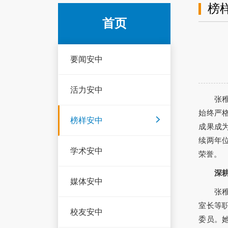
榜
首页
要闻安中
活力安中
张
始终严
榜样安中
成果成
续两年位
学术安中
荣誉。
深
媒体安中
张
室长等
校友安中
委员。