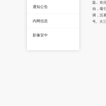
益。在
通知公告
动，吸
调，沉
内网信息
号。
大
影像安中