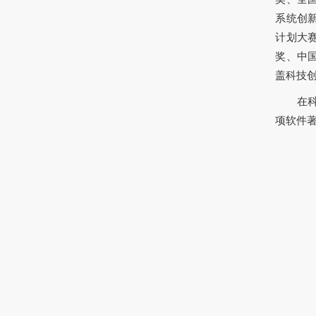
系统创
计划大
奖、中
盖科技
在
项软件