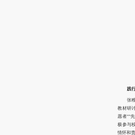
践
张
教材研
愿者""
极参与
情怀和