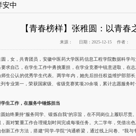
样安中
【青春榜样】张稚圆：以青春
来源：
日期：2025-12-15
作者：
稚圆，女，共青团员，安徽中医药大学医药信息工程学院数据科学与大
格要求自己，在学生工作中勇挑重担，在学业竞赛中锐意进取，在志
为师生公认的优秀学生代表。两学年内，她先后担任权益维护部部长
列专业第一，荣获国家级、省级竞赛奖项20余项，累计志愿服务时长近
耕学生工作，在服务中锤炼担当
稚圆始终秉持"服务同学、锻炼自我"的宗旨，在不同岗位上履职尽责
职，面对繁重工作合理规划时间完成每项任务。大二学年，凭借出色
她创新工作方法，搭建"同学-学院"沟通桥梁，通过线上问卷、"我