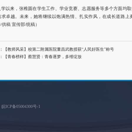
入学以来，张稚圆在学生工作、学业竞赛、志愿服务等多个方面均取
追求卓越。未来，她将继续以饱满热情、扎实作风，在成长道路上
/供稿 宣传部/统稿）
：【教师风采】校第二附属医院董昌武教授获“人民好医生”称号
：【青春榜样】蔡慧贤：青春逐梦，多维绽放
d
皖ICP备05004300号
-1