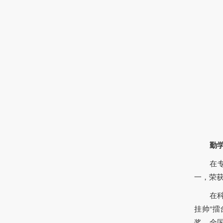
勤
在
一，荣获
在
挂帅"
奖、全