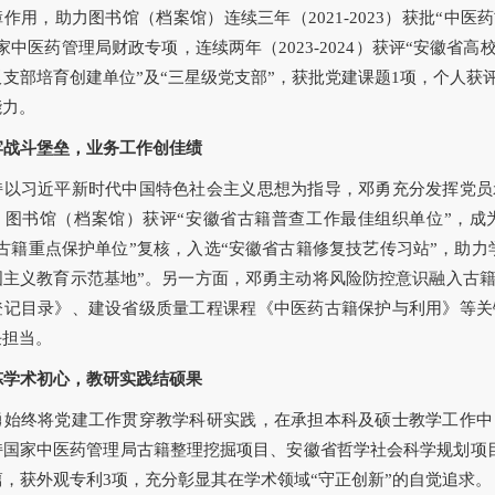
作用，助力图书馆（档案馆）连续三年（2021-2023）获批“中医
家中医药管理局财政专项，连续两年（2023-2024）获评“安徽省
板支部培育创建单位”及“三星级党支部”，获批党建课题1项，个人
能力。
牢战斗堡垒，业务工作创佳绩
持以习近平新时代中国特色社会主义思想为指导，邓勇充分发挥党员
，图书馆（档案馆）获评“安徽省古籍普查工作最佳组织单位”，成
古籍重点保护单位”复核，入选“安徽省古籍修复技艺传习站”，助力
国主义教育示范基地”。另一方面，邓勇主动将风险防控意识融入古
登记目录》、建设省级质量工程课程《中医药古籍保护与利用》等关
任担当。
炼学术初心，教研实践结硕果
勇始终将党建工作贯穿教学科研实践，在承担本科及硕士教学工作中
持国家中医药管理局古籍整理挖掘项目、安徽省哲学社会科学规划项目
篇，获外观专利3项，充分彰显其在学术领域“守正创新”的自觉追求。