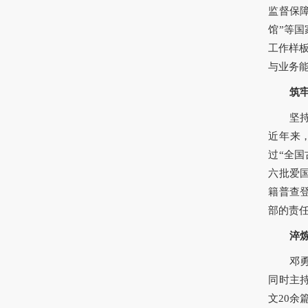
监督保障
馆”等国
工作样
与业务
筑
坚
近年来
过“全国
六批爱
籍普查
部的责
淬
邓
同时主
文20余