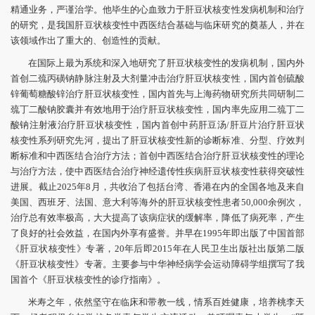
精通业务，严谨治学。他毕生的心血致力于肝豆状核变性发病机制和治疗
的研究，是我国肝豆状核变性中西医结合基础与临床研究的奠基人，并在
该领域作出了重大的、创造性的贡献。
在国际上最为系统和深入地研究了肝豆状核变性的发病机制，国内外
首创二巯丙磺钠静脉注射及大剂量冲击治疗肝豆状核变性，国内首创硫酸
锌葡萄糖酸锌治疗肝豆状核变性，国内首先与上海药物研究所共同研制二
巯丁二酸钠胶囊并有效地用于治疗肝豆状核变性，国内率先应用二巯丁二
酸钠注射液治疗肝豆状核变性，国内首创中药肝豆汤/肝豆片治疗肝豆状
核变性系列研究先河，提出了肝豆状核变性新的诊断标准、分型、疗效判
断标准和中西医结合治疗方法；首创中西医结合治疗肝豆状核变性的理论
与治疗方法，使中西医结合治疗神经遗传性疾病肝豆状核变性获得突破性
进展。截止2025年8月，共收治了包括台湾、香港在内的全国各地及来自
美国、西班牙、法国、意大利等海外的肝豆状核变性患者50,000余例次，
治疗总有效率极高，大大提高了该病症状的缓解率，降低了病死率，产生
了良好的社会效益，在国内外享有盛誉。并早在1995年即出版了中国首部
《肝豆状核变性》专著，20年后即2015年在人民卫生出版社出版第二版
《肝豆状核变性》专著。主要参与中华神经病学会运动障碍学组撰写了我
国首个《肝豆状核变性的诊疗指南》。
米寿之年，依然坚守在临床和带教一线，情系百姓健康，培养桃李天