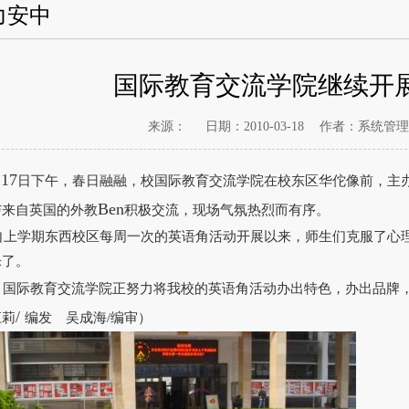
力安中
国际教育交流学院继续开
来源：
日期：2010-03-18
作者：系统管
17
月
日
下午，春日融融，校国际教育交流学院在校东区华佗像前，主
Ben
与来自英国的外教
积极交流，现场气氛热烈而有序。
自上学期东西校区每周一次的英语角活动开展以来，师生们克服了心
乐了。
际教育交流学院正努力将我校的英语角活动办出特色，办出品牌，
/
江莉
编发 吴成海/编审）