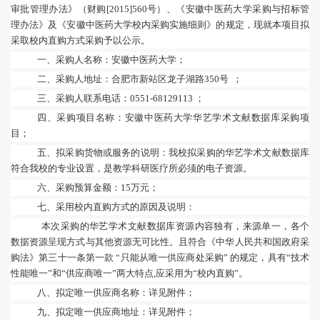
审批管理办法》（财
购
[2015]560号）
、《
安徽中医药大学采购与招标管
理办法
》
及
《
安徽中医药大学校内采购实施细则
》
的
规定，现就本项目拟
采取校内直购方式采购予以公示。
一、采购人名称：安徽中医药大学；
二、采购人地址：合肥市新站区龙子湖路
350号 ；
三、采购人联系电话：
0551-68129113 ；
四、采购项目名称：
安徽中医药大学华艺学术文献数据库采购项
目；
五、拟采购货物或服务的说明：
我校拟采购的
华艺学术文献数据库
符合
我校的专业设置，
是
教学科研医疗所必须的
电子
资源。
六、采购预算金额：
15
万元；
七、采用校内直购方式的原因及说明：
本次采购
的
华艺学术文献数据库资源
内容
独有，来源单一，各个
数据资源呈现方式与其他资源无可比性。
且符合《中华人民共和国政府采
购法》第三十一条第一款
“只能从唯一供应商处采购” 的规定
，具有
“技术
性能唯一”和“供应商唯一”两大特点,应采用为“校内直购”。
八、拟定唯一供应商名称：详见附件；
九、拟定唯一供应商地址：详见附件；