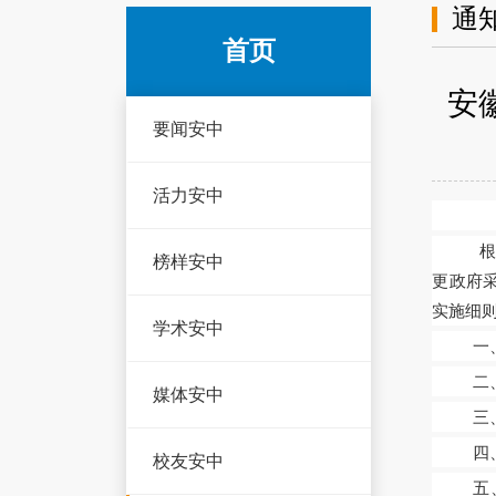
通
首页
安
要闻安中
活力安中
榜样安中
更政府
实施细
学术安中
一
二
媒体安中
三
四
校友安中
五