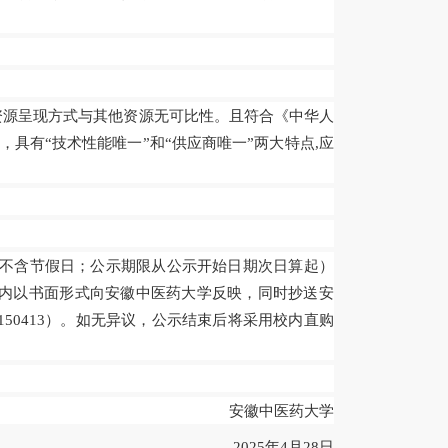
资源呈现方式与其他资源无可比性。
且符合《中华人
，具有
“技术性能唯一”和“供应商唯一”两大特点,应
，不含节假日；公示期限从公示开始日期次日算起）
内以书面形式向安徽中医药大学反映，同时抄送安
8150413）。如无异议，公示结束后将采用校内直购
安徽中医药大学
202
5
年
4月
28
日