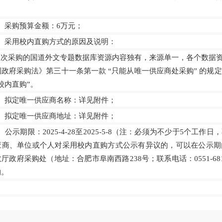
、采购预算金额：
6
万元；
、采用校内直购方式的原因及说明：
本次采购
的
国道外文专题数据库资源
内容
独有，来源单一，各个数据
国政府采购法》第三十一条第一款
“只能从唯一供应商处采购” 的规定
校内直购”。
、拟定唯一供应商名称：详见附件；
、拟定唯一供应商地址：详见附件；
、公示期限：
20
2
5
-
4
-
28
至
20
25
-
5
-
8
（注：必须为不少于
5个工作日
应商、单位或个人对采用校内直购方式公示有异议的，可以在公示期
厅政府采购处（地址：合肥市阜南西路238号；联系电话：0551-6
购。