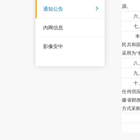
源。
通知公告
六
七
内网信息
民共和
影像安中
采用为“
八
九
十
任何供
徽省财政
方式采