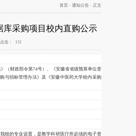
首页
-
通知公告
- 正文
数据库采购项目校内直购公示
点击：
131
法》（财政部令第
74号）
、
《安徽省省级预算单位变
采购与招标管理办法
》
及
《
安徽中医药大学校内采购
合
我校的专业设置，
是
教学科研医疗所必须的
电子
资