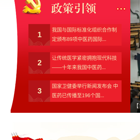
政策引领
我国与国际标准化组织合作制
1
定颁布89项中医药国际...
让传统医学紧密拥抱现代科技
2
——十年来我国中医药...
国家卫健委举行新闻发布会 中
3
医药已传播至196个国...
课程思政”专题培训会