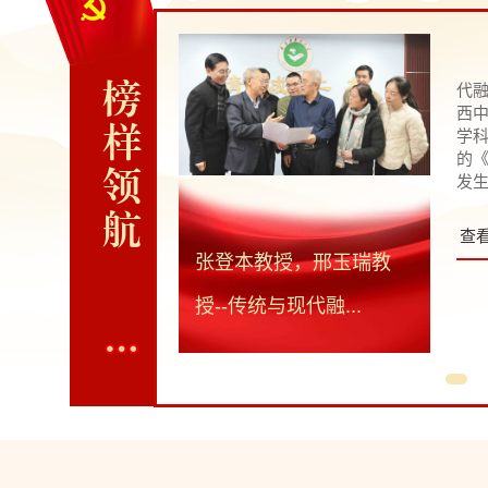
榜
代
西
样
学
的
领
发生
航
查
张登本教授，邢玉瑞教
授--传统与现代融...